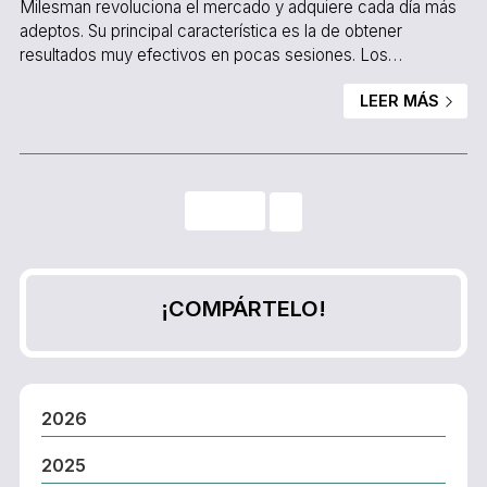
Milesman revoluciona el mercado y adquiere cada día más
adeptos. Su principal característica es la de obtener
resultados muy efectivos en pocas sesiones. Los
profesionales estiman que con seis sesiones, cada dos o
LEER MÁS
tres meses, se pueden apreciar los efectos y no es
necesario hacer repasos salvo en casos excepcionales.
Otra de sus características más destacadas es que no es
molesto. Los usuarios agradecen que se trate de un
tratamiento totalmen...
¡COMPÁRTELO!
2026
2025