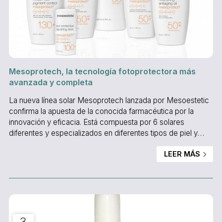
Mesoprotech, la tecnología fotoprotectora más
avanzada y completa
La nueva línea solar Mesoprotech lanzada por Mesoestetic
confirma la apuesta de la conocida farmacéutica por la
innovación y eficacia. Está compuesta por 6 solares
diferentes y especializados en diferentes tipos de piel y
zonas a tratar. Ofrece la tecnología fotoprotectora más
LEER MÁS
avanzada y completa al proteger contra los efectos nocivos
producidos por las radiaciones UVB y UVA, así como contra
la radiación infrarroja (IR) y la luz visible (HEV). Sus fórmulas
tienen una eficaz acción antioxidante ...
3