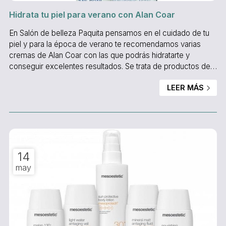
Hidrata tu piel para verano con Alan Coar
En Salón de belleza Paquita pensamos en el cuidado de tu
piel y para la época de verano te recomendamos varias
cremas de Alan Coar con las que podrás hidratarte y
conseguir excelentes resultados. Se trata de productos de
alta calidad con propiedades de protección y regeneración.
LEER MÁS
Puedes aplicar varias a la vez, incluso es recomendable
combinar siempre estos dos productos: Génesis Activ y
Sérum facial con hialurónico. Por una parte Alan Coar, uno
de los laboratorios dermocosméticos con mayor pres...
14
may