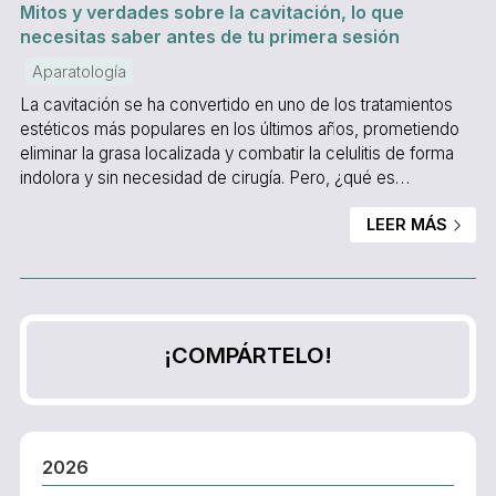
Mitos y verdades sobre la cavitación, lo que
necesitas saber antes de tu primera sesión
Aparatología
La cavitación se ha convertido en uno de los tratamientos
estéticos más populares en los últimos años, prometiendo
eliminar la grasa localizada y combatir la celulitis de forma
indolora y sin necesidad de cirugía. Pero, ¿qué es
realmente? ¿De verdad funciona? Desde Salón de Belleza
LEER MÁS
Paquita, en Vigo, desmitificamos este tratamiento y te
contamos todo lo que necesitas saber al respecto. ¿Qué es
la cavitación? La cavitación es una técnica estética no
invasiva que se sirve de ultrasonidos de baj...
¡COMPÁRTELO!
2026