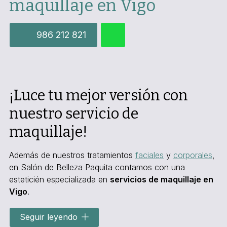
maquillaje en Vigo
986 212 821
¡Luce tu mejor versión con
nuestro servicio de
maquillaje!
Además de nuestros tratamientos
faciales
y
corporales
,
en Salón de Belleza Paquita contamos con una
esteticién especializada en
servicios de maquillaje en
Vigo
.
Creemos en la belleza natural, por eso
resaltamos los
Seguir leyendo
puntos fuertes
de cada rostro con técnicas de