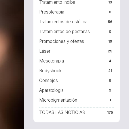
Tratamiento Indiba
19
Presoterapia
6
Tratamientos de estética
56
Tratamientos de pestañas
0
Promociones y ofertas
10
Láser
29
Mesoterapia
4
Bodyshock
21
Consejos
9
Aparatología
9
Micropigmentación
1
TODAS LAS NOTICIAS
175