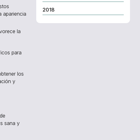
Estos
2018
a apariencia
avorece la
ficos para
obtener los
ación y
 de
ás sana y