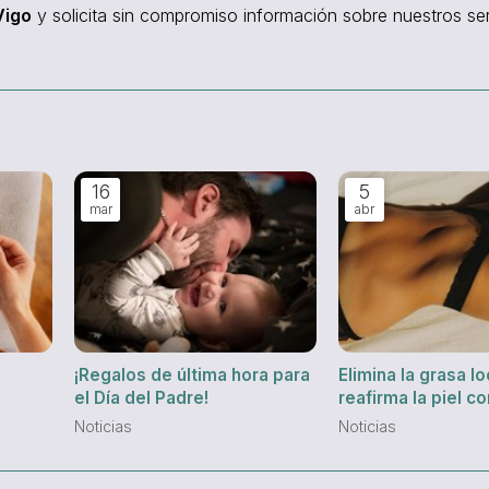
Vigo
y solicita sin compromiso información sobre nuestros ser
16
5
mar
abr
¡Regalos de última hora para
Elimina la grasa l
el Día del Padre!
reafirma la piel co
mesoterapia
Noticias
Noticias