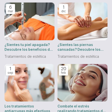
6
1
mar
dic
¿Sientes tu piel apagada?
¿Sientes las piernas
Descubre los beneficios de
cansadas? Descubre los
los tratamientos de
beneficios de los
Tratamientos de estética
Tratamientos de estética
oxigenación en Vigo
tratamientos drenantes
1
20
sep
feb
Los tratamientos
Combate el estrés
antiarrugas más efectivos
realizando tratamientos de