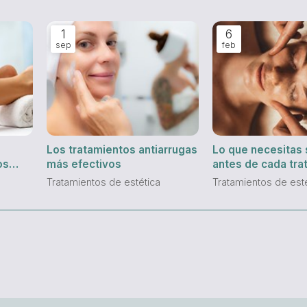
1
6
sep
feb
Los tratamientos antiarrugas
Lo que necesitas
os
más efectivos
antes de cada tra
estético
Tratamientos de estética
Tratamientos de est
s