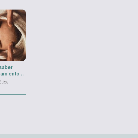
 saber
tamiento
ética