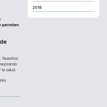
2018
e
e permiten
 de
. Nuestros
 mejorando
 la salud.
trés