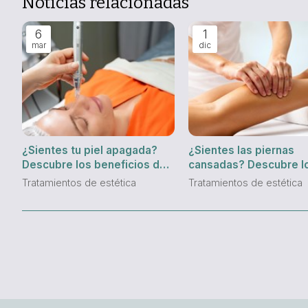
Noticias relacionadas
6
1
mar
dic
¿Sientes tu piel apagada?
¿Sientes las piernas
Descubre los beneficios de
cansadas? Descubre l
los tratamientos de
beneficios de los
Tratamientos de estética
Tratamientos de estética
oxigenación en Vigo
tratamientos drenante