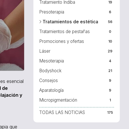
Tratamiento Indiba
19
Presoterapia
6
Tratamientos de estética
56
Tratamientos de pestañas
0
Promociones y ofertas
10
Láser
29
Mesoterapia
4
Bodyshock
21
Consejos
9
es esencial
d de
Aparatología
9
lajación y
Micropigmentación
1
TODAS LAS NOTICIAS
175
rapia que